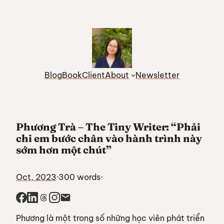
Skip
to
content
Blog
Book
Client
About
Newsletter
Phương Trà – The Tiny Writer: “Phải
chi em bước chân vào hành trình này
sớm hơn một chút”
Oct, 2023
·
300 words
·
Phương là một trong số những học viên phát triển