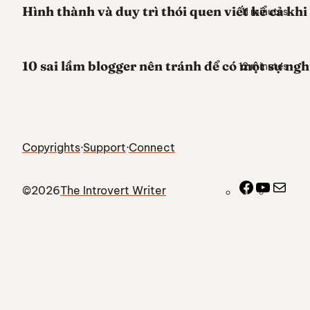
Hình thành và duy trì thói quen viết kể cả khi
11 minutes
10 sai lầm blogger nên tránh để có một sự ng
12 minutes
Copyrights
·
Support
·
Connect
Facebook
YouTub
Mail
©
2026
The Introvert Writer